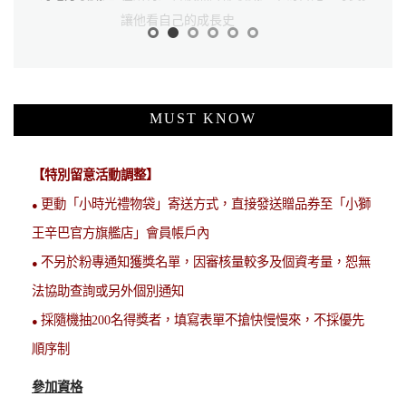
讓他看自己的成長史
次的翻閱
MUST KNOW
【特別留意活動調整】
更動「小時光禮物袋」寄送方式，直接發送贈品券至「小獅
●
王辛巴官方旗艦店」會員帳戶內
不另於粉專通知獲獎名單，因審核量較多及個資考量，恕無
●
法協助查詢或另外個別通知
採隨機抽200名得獎者，填寫表單不搶快慢慢來，不採優先
●
順序制
參加資格