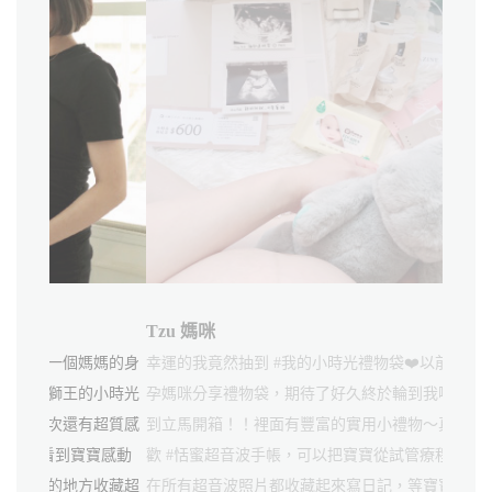
Tzu 媽咪
Ann 媽
媽媽的身
幸運的我竟然抽到 #我的小時光禮物袋❤️以前常常看
拿到媽媽
的小時光
孕媽咪分享禮物袋，期待了好久終於輪到我啦～一收
粉，懷孕
有超質感
到立馬開箱！！裡面有豐富的實用小禮物～真的好喜
常豐富，
寶寶感動
歡 #恬蜜超音波手帳，可以把寶寶從試管療程時到現
用到真的
方收藏超
在所有超音波照片都收藏起來寫日記，等寶寶長大後
可以把寶