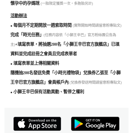
懷孕中的孕媽咪
(一胎限定獲獎一次，多胞胎另計)
活動辦法
每個月不定期開放一週索取時間
(實際開始時間請留意粉專貼文)
●
完成「時光任務」
(任務内容依「小獅王辛巴」官方粉絲團公告為
+填寫表單，將抽選200名「小獅王辛巴官方旗艦店」已填
主)
資料並完成註冊之會員且完成表單者
填寫表單並上傳相關資料
●
隨機抽200名發送免費「小時光禮物袋」兌換券乙張至「小獅
王辛巴官方旗艦店」會員帳戶內
(兌換券發送時間請留意粉專貼文)
小獅王辛巴保有活動異動、暫停之權利
●