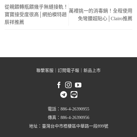
從親餵轉瓶餵幾乎無縫接軌！
萬裡挑一的消毒鍋！全程使用
寶寶接受度很高│網拍模特趙
免彎腰超貼心│Clairo推薦
辰祥推薦
聯繫客服
｜
訂閱電子報
｜
新品上市
電話：886-4-26390955
傳真：886-4-26390956
地址：臺灣台中市梧棲區中華路一段899號