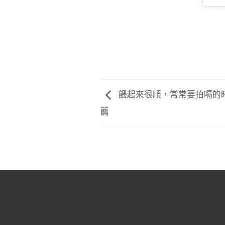
餵起來很順，常常要拍嗝的時候
薦