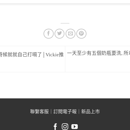
一天至少有五個奶瓶要洗, 所
就就自己打嗝了│Vickie推
聯繫客服
｜
訂閱電子報
｜
新品上市