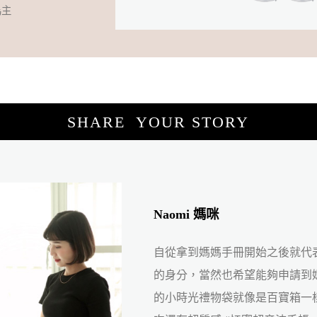
為主
SHARE YOUR STORY
Tzu 媽咪
幸運的我竟然抽到 #我的小時光禮
以前常常看孕媽咪分享禮物袋，
輪到我啦～一收到立馬開箱！！
用小禮物～真的好喜歡 #恬蜜超