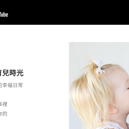
育兒時光
的幸福日常
事裡
你的
！