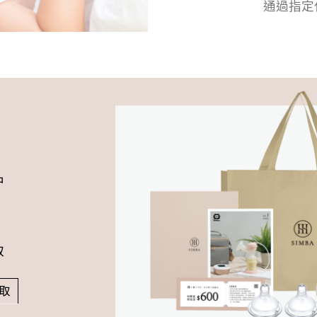
通過指定
中
取
索取