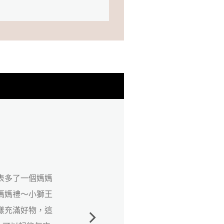
物袋❤️
期待了好久終於
裡面有豐富的實
音波手帳，可以