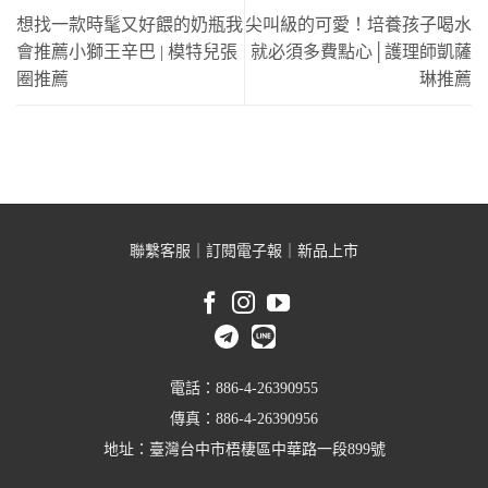
想找一款時髦又好餵的奶瓶我
尖叫級的可愛！培養孩子喝水
會推薦小獅王辛巴 | 模特兒張
就必須多費點心│護理師凱薩
圈推薦
琳推薦
聯繫客服
｜
訂閱電子報
｜
新品上市
電話：886-4-26390955
傳真：886-4-26390956
地址：臺灣台中市梧棲區中華路一段899號