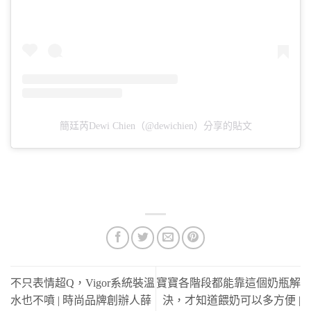
簡廷芮Dewi Chien（@dewichien）分享的貼文
不只表情超Q，Vigor系統裝溫
寶寶各階段都能靠這個奶瓶解
水也不噴 | 時尚品牌創辦人薛
決，才知道餵奶可以多方便 |