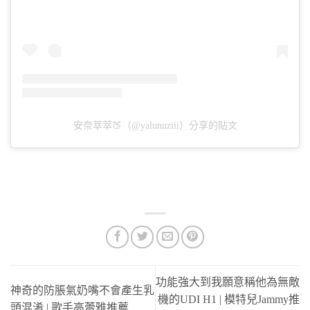
安奈萃萃🍑（@yalunuziii）分享的貼文
功能強大到我願意稱他為無敵
神奇的防脹氣奶嘴不會產生乳
機的UDI H1 | 模特兒Jammy推
頭混淆 | 歌手高蕾雅推薦