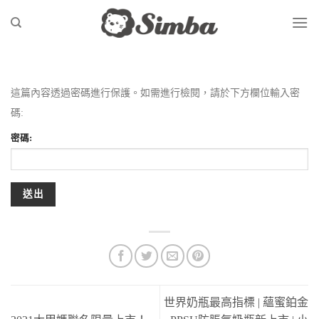
Skip
to
content
這篇內容透過密碼進行保護。如需進行檢閱，請於下方欄位輸入密
碼:
密碼:
世界奶瓶最高指標 | 蘊蜜鉑金