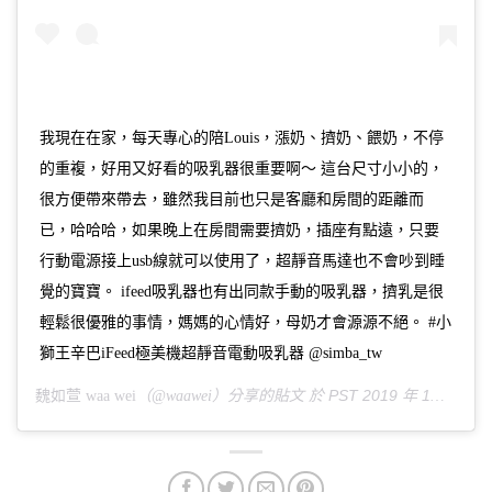
我現在在家，每天專心的陪Louis，漲奶、擠奶、餵奶，不停
的重複，好用又好看的吸乳器很重要啊～ 這台尺寸小小的，
很方便帶來帶去，雖然我目前也只是客廳和房間的距離而
已，哈哈哈，如果晚上在房間需要擠奶，插座有點遠，只要
行動電源接上usb線就可以使用了，超靜音馬達也不會吵到睡
覺的寶寶。 ifeed吸乳器也有出同款手動的吸乳器，擠乳是很
輕鬆很優雅的事情，媽媽的心情好，母奶才會源源不絕。 #小
獅王辛巴iFeed極美機超靜音電動吸乳器 @simba_tw
PST 2019 年 1月 月 16 日 下午 10:06
魏如萱 waa wei
（@waawei）分享的貼文 於