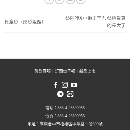
蔡阿嘎X小獅王辛巴 蔡桃貴真
貝童彤（彤彤姐姐）
的長大了
聯繫客服
｜
訂閱電子報
｜
新品上市
電話：886-4-26390955
傳真：886-4-26390956
地址：臺灣台中市梧棲區中華路一段899號