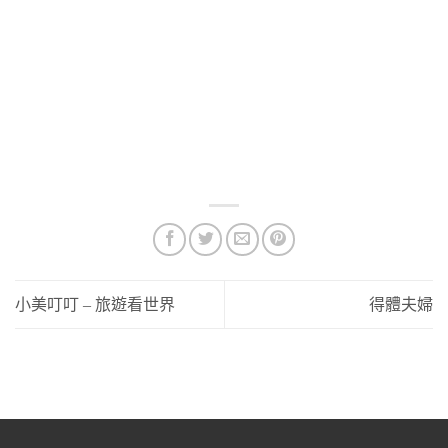
這款奶瓶很推薦給新手爸媽使用，因為不需要什麼特別的技巧，就
能將寶寶餵得很好 (是的～瓶餵餵奶也是需要技巧的）
材質跟奶嘴的設計上都很安全，不會有有害物質釋放，嗆奶及溢奶
的機率很低，整體來說是很不錯的奶瓶選擇～
小美叮叮 – 旅遊看世界
得體夫婦