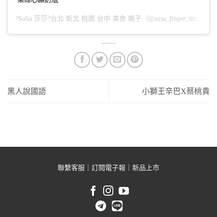
?SaSa.莎莎?台北 新北 桃園 台中 美食 親子
（@sasa_finger_licking）分享的貼文 於
黑人說國語
小獅王辛巴X蔡桃貴
聯繫客服
｜
訂閱電子報
｜
新品上市