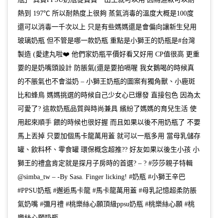
熱到 197℃ 所以耐熱度上很夠 蒸氣消毒的溫度大概是100度
還可以消毒一千次以上 只是有些媽媽還是會偏向讓新生兒用
玻璃奶瓶 但不管是哪一款奶瓶 重點是小獅王的奶瓶是#台灣
製造 (愛逮丸啦❤️ 他們家奶瓶平價好看又好用 CP值很高 更重
要的是奶嘴頭設計 防脹氣(還是要拍嗝喔 我女鵝喝的時候真
的不脹氣也不會溢奶 – 小獅王奶瓶的圖案有獨角獸、小鹿斑
比和蜂鳥 媽媽挑選的時候自己少女心已爆發 直接包色 因為太
可愛了? 這款奶瓶品質與時尚兼具 繽紛了媽媽的育兒生活 使
用起來順手 餵的時候也很好握 而且如果以後不用奶瓶了 不要
馬上丟掉 只要加個馬卡龍萬用蓋 就可以一瓶多用 當母乳儲存
罐、飲料杯、零食罐 環保概念超推?? 好友如果以後生小孩 小
獅王的禮盒肯定就是探月子房時的首選? – ? #莎莎親子特輯
@simba_tw – -By Sasa. Finger licking! #奶瓶 #小獅王辛巴
#PPSU奶瓶 #邂逅馬卡龍 #馬卡龍萬用蓋 #母乳記憶超柔防脹
氣奶嘴 #彌月禮 #桃樂絲心願頂級ppsu奶瓶 #桃樂絲心願 #桃
樂絲心願奶瓶