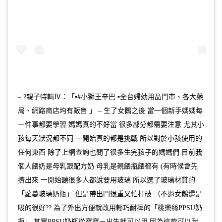
– ?親子特輯Ⅳ：「▪️#小獅王辛巴 ▪️全台婦幼用品門市、各大藥
局、網路商店均有販售 」 – 生了女鵝之後 當一個新手媽媽每
一件事都要學習 媽媽真的不好當 很多部分都需要注意 尤其小
孩每天狀況都不同 一開始真的都是挑戰 所以對於小孩使用的
任何東西 除了上網查詢也問了很多生完孩子的媽媽們 目前我
個人餵奶是母乳跟配方奶 母乳是親餵瓶餵都有 (有時候會先
擠出來 一開始聽很多人都說要用玻璃 所以選了玻璃材質的
「蘿蔓玻璃奶瓶」 但是帶出門很重又怕打破 （不過女鵝還是
吸的很好?? 為了外出方便就改用輕巧耐摔的「桃樂絲PPSU奶
瓶」 其實PPSU奶瓶從寶寶ㄧ出生就可以用 因為這款可以耐