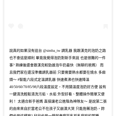
說真的如果沒有這台 @simba_tw 調乳器 我跟漢克的泡奶之路
也不會這麼順利 畢竟我覺得泡奶對新手來說 也是很難的一件
事? 熟練後還會跟漢克較勁誰泡牛奶最快（無聊的爸媽） 而
且我們家在還沒準備調乳器前 只要需要熱水都要在燒水 多麻
煩～ #智能六段式定溫調乳器 快速煮沸也快速降溫
40/50/60/70/85/98六段溫度設定，不用猜溫度泡奶好方便 設有
一鍵清洗輕鬆清洗污垢、水垢 外型好看、整體操作簡單又便
利！ 太適合新手爸媽 直接讓老公進階為神隊友～ 是說第二張
的由來來自於當老公不在孩子又崩潰大哭 只能抱著泡奶，妳
們也是這樣嘛? 兒兒也是一餓就會瘋狂亂抓亂磨臉的那種