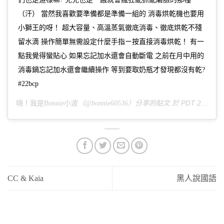
（汗） 當然我喜歡要準備都是準備一組的 消毒烘乾機也要用
小獅王的呀！ 超大容量、高溫蒸氣徹底消毒、徹底烘乾不殘
留水滴 操作簡單無需設定什麼手指ㄧ按直接消毒烘乾！ 有一
點我覺得蠻貼心 如果忘記加水還會自動斷電 之前在月中用的
消毒鍋忘記加水還會繼續操作 等到要取奶瓶才發現都沒有乾?
#22bcp
PDT 2019 年 8月 月 19 日 上午 7:36
嗨！我是Bonnie小波
（@bonnie60536）分享的貼文 於
CC & Kaia
黑人說國語