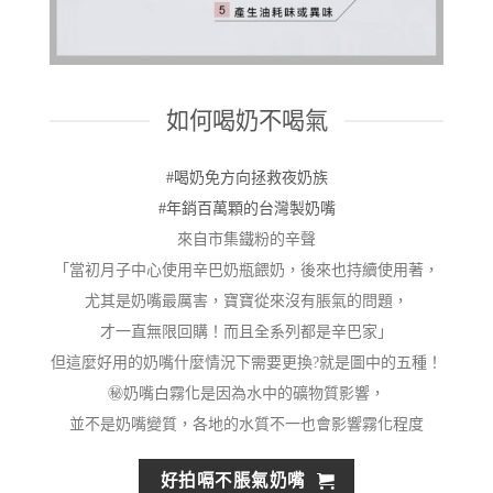
如何喝奶不喝氣
#喝奶免方向拯救夜奶族
#年銷百萬顆的台灣製奶嘴
來自市集鐵粉的辛聲
「當初月子中心使用辛巴奶瓶餵奶，後來也持續使用著，
尤
其是奶嘴最厲害，寶寶從來沒有脹氣的問題，
才一直無限回
購！而且全系列都是辛巴家」
但這麼好用的奶嘴什麼情況下需要更換?就是圖中的五種！
㊙
奶嘴白霧化是因為水中的礦物質影響，
並不是奶嘴變質，各
地的水質不一也會影響霧化程度
好拍嗝不脹氣奶嘴