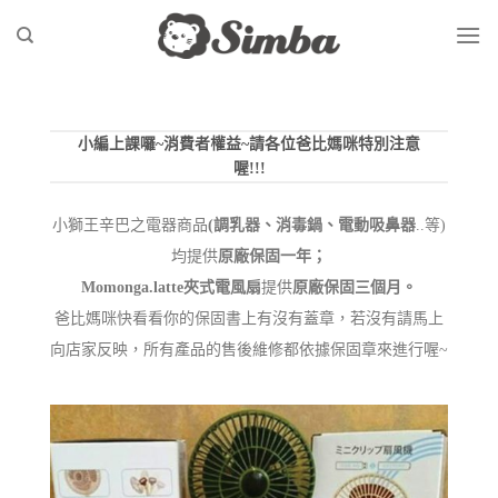
Skip
to
content
小編上課囉~消費者權益~請各位爸比媽咪特別注意
喔!!!
小獅王辛巴之電器商品
(調乳器、消毒鍋、電動吸鼻器
..等)
均提供
原廠保固一年；
Momonga.latte夾式電風扇
提供
原廠保固三個月。
爸比媽咪快看看你的保固書上有沒有蓋章，若沒有請馬上
向店家反映，所有產品的售後維修都依據保固章來進行喔~