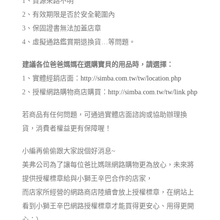
1、貨源來路不明
2、有效期限是否於安全範圍內
3、保固證書無法加蓋店章
4、虛擬通路鑑賞期退換貨…等問題。
建議各位爸爸媽媽在選購寶貝的用品時，請選擇：
1、實體經銷店面：
http://simba.com.tw/tw/location.php
2、授權網路購物商店購買：
http://simba.com.tw/tw/link.php
若商品有任何問題，可通過實體店面諮詢或協助辦理換
貨，消費者權益更有保障喔！
小編再偷偷跟大家說個好消息~
美弗公司為了讓每位爸比媽咪網路購物更為放心，未來將
提供授權標章給與小獅王辛巴合作的店家，
而店家所經營的網路商店陸續會放上授權標章，在網站上
看到小獅王辛巴網路授權標章才能買得更安心、用得更開
心：）