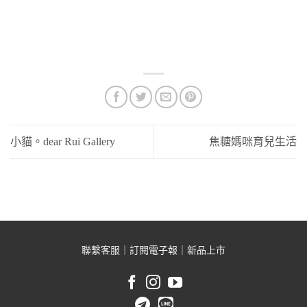
當媽以後這個症狀更嚴重
你們看我今天要分享的小獅王辛巴
DOROTHY WONDERLAND桃樂絲心願 精裝PPSU奶瓶禮盒禮盒組
小貓。dear Rui Gallery
焦糖媽咪育兒生活
聯繫客服
｜
訂閱電子報
｜
新品上市